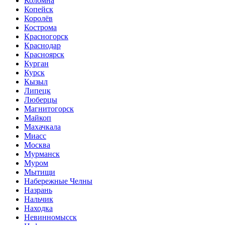
Коломна
Копейск
Королёв
Кострома
Красногорск
Краснодар
Красноярск
Курган
Курск
Кызыл
Липецк
Люберцы
Магнитогорск
Майкоп
Махачкала
Миасс
Москва
Мурманск
Муром
Мытищи
Набережные Челны
Назрань
Нальчик
Находка
Невинномысск