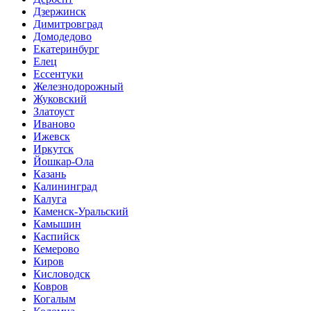
Дзержинск
Димитровград
Домодедово
Екатеринбург
Елец
Ессентуки
Железнодорожный
Жуковский
Златоуст
Иваново
Ижевск
Иркутск
Йошкар-Ола
Казань
Калининград
Калуга
Каменск-Уральский
Камышин
Каспийск
Кемерово
Киров
Кисловодск
Ковров
Когалым