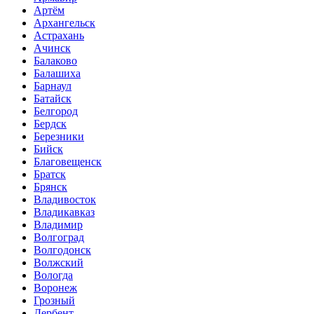
Артём
Архангельск
Астрахань
Ачинск
Балаково
Балашиха
Барнаул
Батайск
Белгород
Бердск
Березники
Бийск
Благовещенск
Братск
Брянск
Владивосток
Владикавказ
Владимир
Волгоград
Волгодонск
Волжский
Вологда
Воронеж
Грозный
Дербент